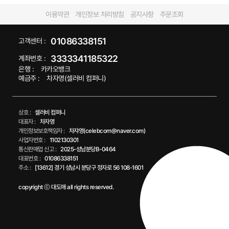
이용약관
개인정보 처리방침
공지사항
주문조회
01086338151
고객센터 :
3333341185322
계좌번호 :
은행 :
카카오뱅크
예금주 :
차자영(셀러비 컴퍼니)
상호 :
셀러비 컴퍼니
대표자 :
차자영
개인정보보호책임자 :
차쟈영(celebcom@naver.com)
사업자번호 :
1102130301
통신판매업 신고 :
2025-성남분당B-0464
대표번호 :
01086338151
주소 :
[13612] 경기 성남시 분당구 정자로 56 108-1601
copyright ⓒ 대도매 all rights reserved.